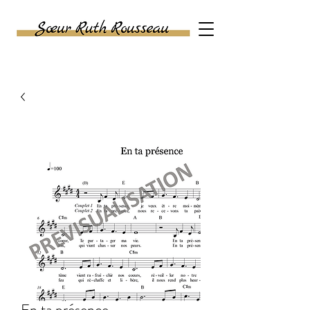
SASU SŒUR RUTH
ROUSSEAU
En ta présence