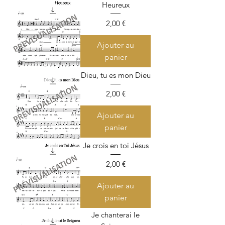
Heureux
Prix
2,00 €
Ajouter au
panier
Dieu, tu es mon Dieu
Prix
2,00 €
Ajouter au
panier
Je crois en toi Jésus
Prix
2,00 €
Ajouter au
panier
Je chanterai le