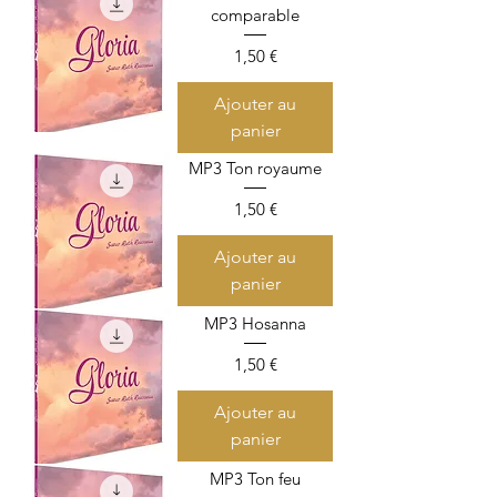
comparable
Prix
1,50 €
Ajouter au
panier
MP3 Ton royaume
Prix
1,50 €
Ajouter au
panier
MP3 Hosanna
Prix
1,50 €
Ajouter au
panier
MP3 Ton feu