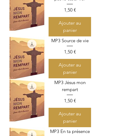
Prix
1,50 €
Ajouter au
panier
MP3 Source de vie
Prix
1,50 €
Ajouter au
panier
MP3 Jésus mon
rempart
Prix
1,50 €
Ajouter au
panier
MP3 En ta présence