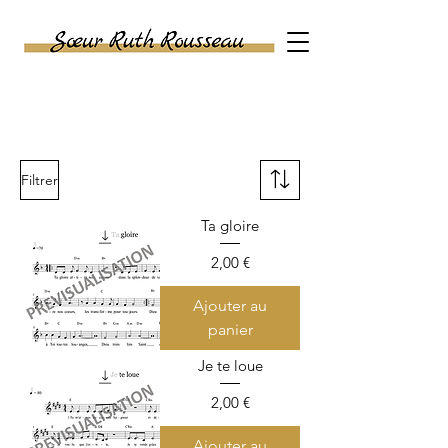
SASU SŒUR RUTH
ROUSSEAU
Filtrer
Ta gloire
Prix
2,00 €
Ajouter au
panier
Je te loue
Prix
2,00 €
Ajouter au