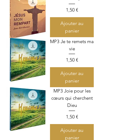
Prix
1,50 €
Ajouter au
panier
MP3 Je te remets ma
vie
Prix
1,50 €
Ajouter au
panier
MP3 Joie pour les
cœurs qui cherchent
Dieu
Prix
1,50 €
Ajouter au
panier