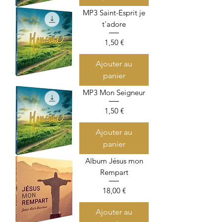
MP3 Saint-Esprit je
t'adore
Prix
1,50 €
Ajouter au
panier
MP3 Mon Seigneur
Prix
1,50 €
Ajouter au
panier
Album Jésus mon
Rempart
Prix
18,00 €
Ajouter au