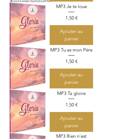
MP3 Je te loue
Prix
1,50 €
Ajouter au
panier
MP3 Tu es mon Père
Prix
1,50 €
Ajouter au
panier
MP3 Ta gloire
Prix
1,50 €
Ajouter au
panier
MP3 Rien n'est