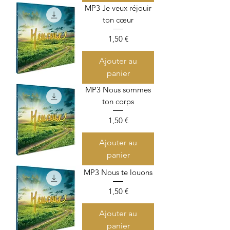
MP3 Je veux réjouir
ton cœur
Prix
1,50 €
Ajouter au
panier
MP3 Nous sommes
ton corps
Prix
1,50 €
Ajouter au
panier
MP3 Nous te louons
Prix
1,50 €
Ajouter au
panier