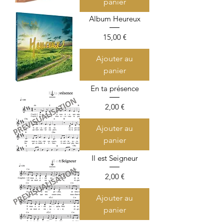
panier
Album Heureux
Prix
15,00 €
Ajouter au
panier
En ta présence
Prix
2,00 €
Ajouter au
panier
Il est Seigneur
Prix
2,00 €
Ajouter au
panier