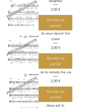
Seigneur
Prix
2,00 €
Ajouter au
panier
Je veux réjouir ton
coeur
Prix
2,00 €
Ajouter au
panier
Je te remets ma vie
Prix
2,00 €
Ajouter au
panier
Jésus est là,