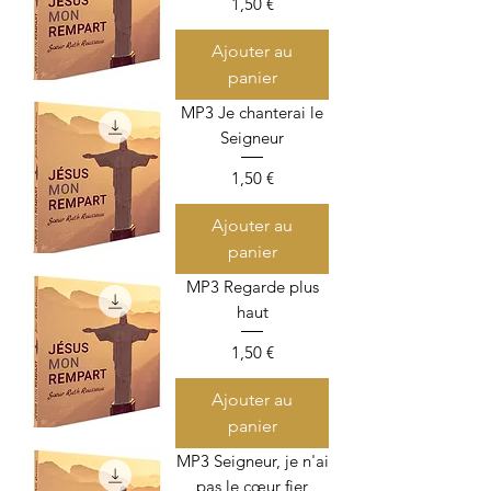
Prix
1,50 €
Ajouter au
panier
MP3 Je chanterai le
Seigneur
Prix
1,50 €
Ajouter au
panier
MP3 Regarde plus
haut
Prix
1,50 €
Ajouter au
panier
MP3 Seigneur, je n'ai
pas le cœur fier