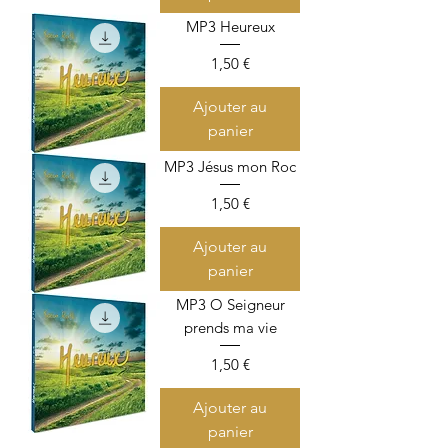
MP3 Heureux
Prix
1,50 €
Ajouter au
panier
MP3 Jésus mon Roc
Prix
1,50 €
Ajouter au
panier
MP3 O Seigneur
prends ma vie
Prix
1,50 €
Ajouter au
panier