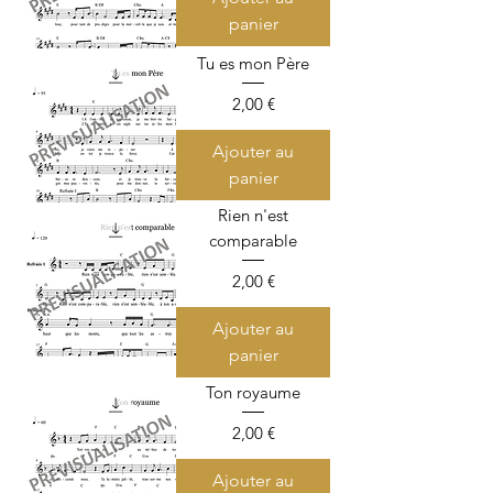
panier
Tu es mon Père
Prix
2,00 €
Ajouter au
panier
Rien n'est
comparable
Prix
2,00 €
Ajouter au
panier
Ton royaume
Prix
2,00 €
Ajouter au